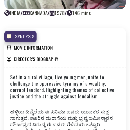
INDIA
/
KANNADA
/
1978
/
146 mins
PADUVARAHALLI PANDAVARU
PUTTANNA KANAGAL
SYNOPSIS
MOVIE INFORMATION
DIRECTOR'S BIOGRAPHY
Set in a rural village, five young men, unite to
challenge the oppressive tyranny of a wealthy,
corrupt landlord. Highlighting themes of collective
justice and the struggle against feudalism.
ಹಳ್ಳಿಯ ಹಿನ್ನೆಲೆಯ ಈ ಸಿನಿಮಾ ಐವರು ಯುವಕರ ಸುತ್ತ
ಸಾಗುತ್ತದೆ. ಊರಿನ ದುರಾಸೆಯ ಮತ್ತು ಭ್ರಷ್ಟ ಜಮೀನ್ದಾರನ
ದೌರ್ಜನ್ಯದ ವಿರುದ್ಧ ಈ ಐವರು ಗೆಳೆಯರು ಒಟ್ಟಾಗಿ