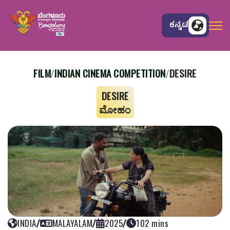
ಕನ್ನಡ
FILM
INDIAN CINEMA COMPETITION
DESIRE
/
/
DESIRE
ಮೋಹಂ
INDIA
/
MALAYALAM
/
2025
/
102 mins
DESIRE